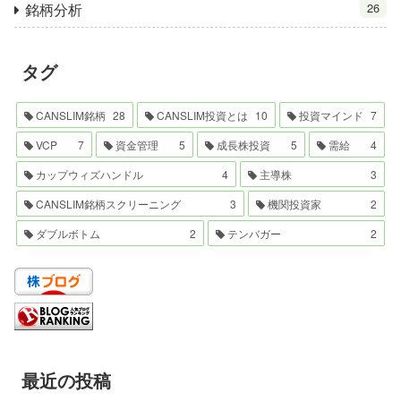
銘柄分析
26
タグ
CANSLIM銘柄
28
CANSLIM投資とは
10
投資マインド
7
VCP
7
資金管理
5
成長株投資
5
需給
4
カップウィズハンドル
4
主導株
3
CANSLIM銘柄スクリーニング
3
機関投資家
2
ダブルボトム
2
テンバガー
2
最近の投稿