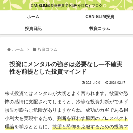
CANSLIM成長株投資で1億円を目指すブログ
ホーム
CAN-SLIM投資
投資日記
投資コラム
ホーム
投資コラム
投資にメンタルの強さは必要なし―不確実
性を前提とした投資マインド
2021.10.01
2021.02.17
株式投資ではメンタルが大切とよく言われます。欲望や恐
怖の感情に支配されてしまうと、冷静な投資判断ができず
損失が膨らむ危険がありますからね。成功のカギである損
小利大を実現するため、
判断を狂わす原因のプロスペクト
理論
を学ぶとともに、
欲望と恐怖を克服するための投資マ