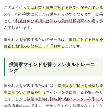
このように
人間は利益と損失に対する感受性が歪んでいる
ので、損小利大に反した行動をとりやすくなります。結果
として
利益は伸びず損失は膨らみ負け組投資家へ
の道を歩
んでしまいます。
損小利大を実現するための第一歩は、
損益に対する感覚を
修正し相場の状態を正しく理解する
ことです。
投資家マインドを養うメンタルトレーニ
ング
損小利大を実現するためには、
感情抜きに状況を分析し確
率に基づいた判断を行う
マインドを身に着ける必要があり
ます。しかし
欲望や恐怖に打ち勝つ強いメンタルを手に入
れる必要はない
ですよ。恐怖はともかく欲望をなくすこと