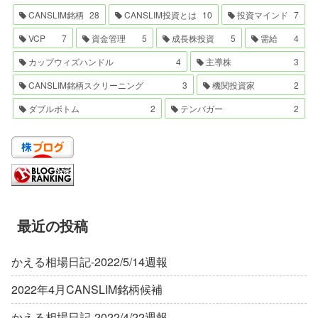
CANSLIM銘柄
28
CANSLIM投資とは
10
投資マインド
7
VCP
7
資金管理
5
成長株投資
5
需給
4
カップウィズハンドル
4
主導株
3
CANSLIM銘柄スクリーニング
3
機関投資家
2
ダブルボトム
2
テンバガー
2
最近の投稿
かえる相場日記-2022/5/14週報
2022年4月CANSLIM銘柄候補
かえる相場日記-2022/4/22週報