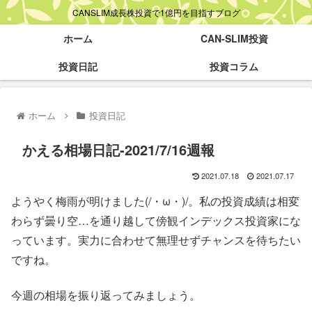
CANSLIM成長株投資で1億円を目指すブログ
ホーム
CAN-SLIM投資
投資日記
投資コラム
ホーム
投資日記
かえる相場日記-2021/7/16週報
2021.07.18
2021.07.17
ようやく梅雨が明けました(/・ω・)/。私の投資成績は相変
わらず曇り空…を通り越して傍観インデックス投資家にな
っています。実力に合わせて無理せずチャンスを待ちたい
ですね。
今週の相場を振り返ってみましょう。