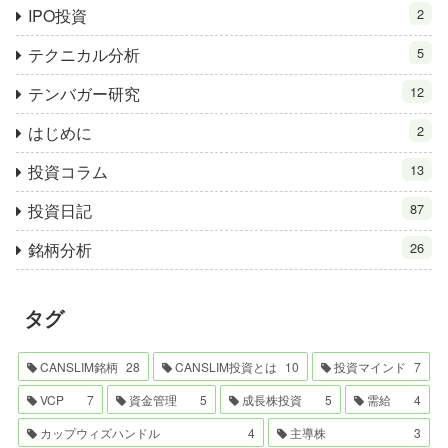
IPO投資
2
テクニカル分析
5
テンバガー研究
12
はじめに
2
投資コラム
13
投資日記
87
銘柄分析
26
タグ
CANSLIM銘柄
28
CANSLIM投資とは
10
投資マインド
7
VCP
7
資金管理
5
成長株投資
5
需給
4
カップウィズハンドル
4
主導株
3