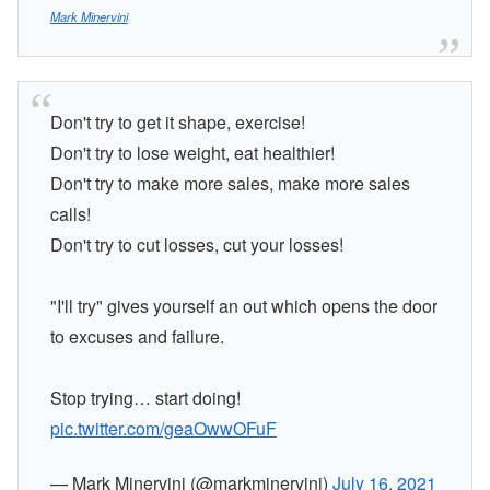
Mark Minervini
Don't try to get it shape, exercise!
Don't try to lose weight, eat healthier!
Don't try to make more sales, make more sales
calls!
Don't try to cut losses, cut your losses!
"I'll try" gives yourself an out which opens the door
to excuses and failure.
Stop trying… start doing!
pic.twitter.com/geaOwwOFuF
— Mark Minervini (@markminervini)
July 16, 2021