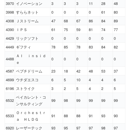
3970
イノベーション
3
3
3
11
28
48
3998
すららネット
0
0
0
0
61
80
4308
Ｊストリーム
47
68
67
86
84
89
4390
ＩＰＳ
61
75
59
81
74
77
4429
リックソフト
0
0
0
0
0
0
4449
ギフティ
78
85
78
83
84
82
ＡＩ ｉｎｓｉｄ
4488
0
0
0
0
0
0
ｅ
4587
ペプチドリーム
23
18
42
48
53
37
4699
ウチダエスコ
6
5
10
4
4
6
6196
ストライク
3
2
5
4
2
5
ベイカレント・コ
6532
99
98
99
99
99
99
ンサルティング
Ｏｒｃｈｅｓｔｒ
6533
91
88
88
91
93
90
ａ ＨＬＤＧ
6920
レーザーテック
93
95
97
97
98
97