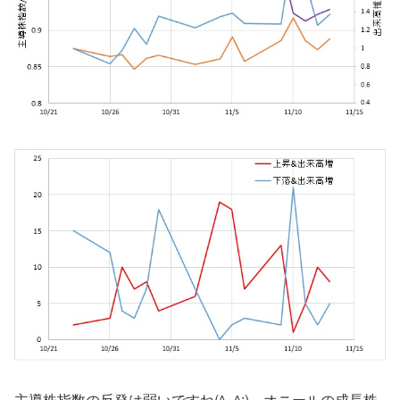
主導株指数の反発は弱いですね(^_^;)。オニールの成長株