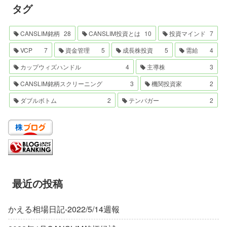
タグ
CANSLIM銘柄
28
CANSLIM投資とは
10
投資マインド
7
VCP
7
資金管理
5
成長株投資
5
需給
4
カップウィズハンドル
4
主導株
3
CANSLIM銘柄スクリーニング
3
機関投資家
2
ダブルボトム
2
テンバガー
2
最近の投稿
かえる相場日記-2022/5/14週報