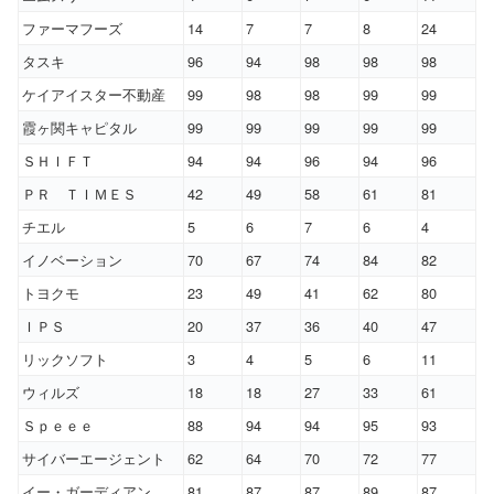
ファーマフーズ
14
7
7
8
24
タスキ
96
94
98
98
98
ケイアイスター不動産
99
98
98
99
99
霞ヶ関キャピタル
99
99
99
99
99
ＳＨＩＦＴ
94
94
96
94
96
ＰＲ ＴＩＭＥＳ
42
49
58
61
81
チエル
5
6
7
6
4
イノベーション
70
67
74
84
82
トヨクモ
23
49
41
62
80
ＩＰＳ
20
37
36
40
47
リックソフト
3
4
5
6
11
ウィルズ
18
18
27
33
61
Ｓｐｅｅｅ
88
94
94
95
93
サイバーエージェント
62
64
70
72
77
イー・ガーディアン
81
87
87
89
87