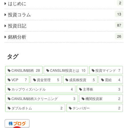
はじめに
2
投資コラム
13
投資日記
87
銘柄分析
26
タグ
CANSLIM銘柄
28
CANSLIM投資とは
10
投資マインド
7
VCP
7
資金管理
5
成長株投資
5
需給
4
カップウィズハンドル
4
主導株
3
CANSLIM銘柄スクリーニング
3
機関投資家
2
ダブルボトム
2
テンバガー
2