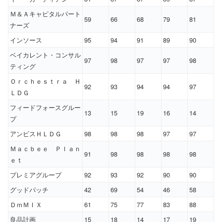
Ｍ＆Ａキャピタルパート
59
66
68
79
81
ナーズ
インソース
95
94
91
89
90
ベイカレント・コンサル
97
98
97
97
98
ティング
Ｏｒｃｈｅｓｔｒａ Ｈ
92
93
94
94
97
ＬＤＧ
フィードフォースグルー
13
15
19
16
14
プ
アンビスＨＬＤＧ
98
98
98
97
97
Ｍａｃｂｅｅ Ｐｌａｎ
91
98
98
98
98
ｅｔ
プレミアグループ
92
93
92
90
90
グッドパッチ
42
69
54
46
58
ＤｍＭＩＸ
61
75
77
83
88
良品計画
15
18
14
17
19