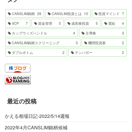
CANSLIM銘柄
28
CANSLIM投資とは
10
投資マインド
7
VCP
7
資金管理
5
成長株投資
5
需給
4
カップウィズハンドル
4
主導株
3
CANSLIM銘柄スクリーニング
3
機関投資家
2
ダブルボトム
2
テンバガー
2
最近の投稿
かえる相場日記-2022/5/14週報
2022年4月CANSLIM銘柄候補