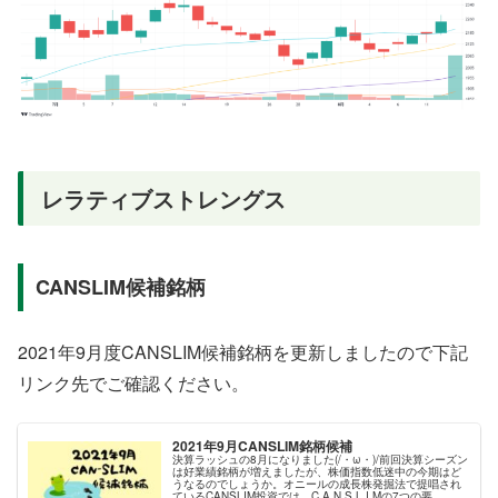
レラティブストレングス
CANSLIM候補銘柄
2021年9月度CANSLIM候補銘柄を更新しましたので下記
リンク先でご確認ください。
2021年9月CANSLIM銘柄候補
決算ラッシュの8月になりました(/・ω・)/前回決算シーズン
は好業績銘柄が増えましたが、株価指数低迷中の今期はど
うなるのでしょうか。オニールの成長株発掘法で提唱され
ているCANSLIM投資では、C A N S L I Mの7つの要...