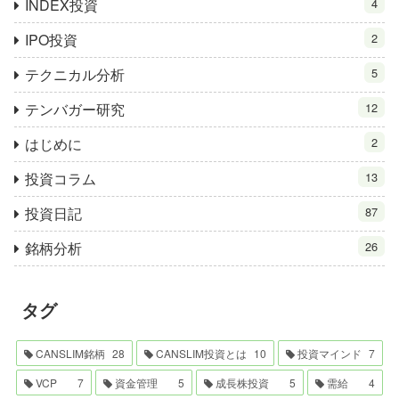
INDEX投資
4
IPO投資
2
テクニカル分析
5
テンバガー研究
12
はじめに
2
投資コラム
13
投資日記
87
銘柄分析
26
タグ
CANSLIM銘柄
28
CANSLIM投資とは
10
投資マインド
7
VCP
7
資金管理
5
成長株投資
5
需給
4